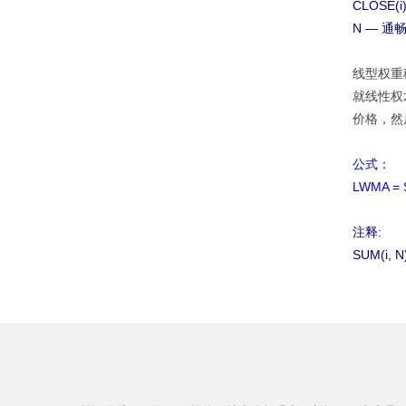
CLOSE(
N — 通
线型权重移动
就线性权
价格，然
公式：
LWMA = S
注释:
SUM(i,