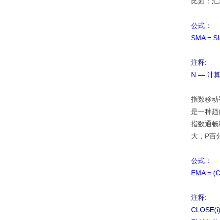
比如：汇
公式：
SMA = S
注释:
N — 计
指数移动平均
是一种趋
指数通畅
大，P百
公式：
EMA = (C
注释:
CLOSE(