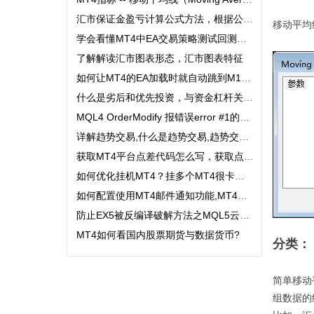
汇市保证金盈亏计算公式方法，根据公式计算外汇盈亏。...
移动平均
学会看懂MT4中EA交易策略测试回测报告，在报告中最重要的是要看什么。...
了解解读汇市图表形态，汇市图表特征
如何让MT4的EA加载时就自动跳到M15周期图表？...
什么是劣后和优先投资，与资金杠杆关系？...
MQL4 OrderModify 报错误error #1的错误如何解决?...
详解趋势交易,什么是趋势交易,趋势交易定义,趋势交易分类...
获取MT4平台点差代码怎么写，获取点差代码？...
如何优化挂机MT4？挂多个MT4很卡怎么办？MT4优化方法几种？...
如何配置使用MT4邮件通知功能,MT4如何发送QQ邮件,QQ邮箱如何申请SMTP发送邮件功能...
防止EX5被反编译破解方法之MQL5云端保护,为程序提供先进的保护...
MT4如何看国内股票期货与数据货币?
分类：
简单移动平
组数据的