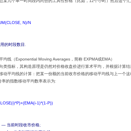
总某几个单一时间段内闭合的工具性价格（比如，12个小时）然后这个
UM(CLOSE, N)/N
算用的时段数目.
线（Exponential Moving Averages，简称 EXPMA或EMA）
向类指标，其构造原理是仍然对价格收盘价进行算术平均，并根据计算结
移动平均线的计算：把某一份额的当前收市价格的移动平均线与上一个这
分率的指数移动平均数率表示为:
LOSE(i)*P)+(EMA(i-1)*(1-P))
i) — 当前时段收市价格;